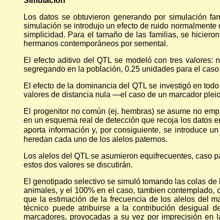
Simulación
Los datos se obtuvieron generando por simulación fa
simulación se introdujo un efecto de ruido normalmente d
simplicidad. Para el tamaño de las familias, se hicier
hermanos contemporáneos por semental.
El efecto aditivo del QTL se modeló con tres valores: n
segregando en la población, 0.25 unidades para el caso
El efecto de la dominancia del QTL se investigó en todo
valores de distancia nula —el caso de un marcador pleio
El progenitor no común (ej. hembras) se asume no empa
en un esquema real de detección que recoja los datos en
aporta información y, por consiguiente, se introduce u
heredan cada uno de los alelos paternos.
Los alelos del QTL se asumieron equifrecuentes, caso par
estos dos valores se discutirán.
El genotipado selectivo se simuló tomando las colas de 
animales, y el 100% en el caso, tambien contemplado, d
que la estimación de la frecuencia de los alelos del m
técnico puede atribuirse a la contribución desigual d
marcadores, provocadas a su vez por imprecisión en la