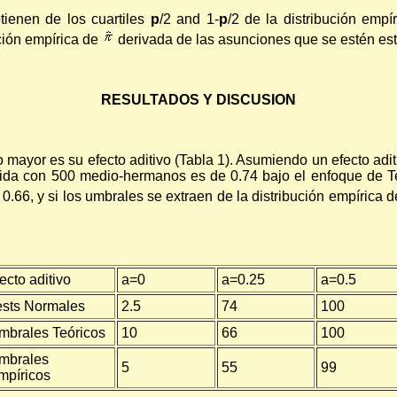
ienen de los cuartiles
p
/2 and 1-
p
/2 de la distribución emp
ución empírica de
derivada de las asunciones que se estén es
RESULTADOS Y DISCUSION
ayor es su efecto aditivo (Tabla 1). Asumiendo un efecto adit
enida con 500 medio-hermanos es de 0.74 bajo el enfoque de T
0.66, y si los umbrales se extraen de la distribución empírica d
ecto aditivo
a=0
a=0.25
a=0.5
ests Normales
2.5
74
100
mbrales Teóricos
10
66
100
mbrales
5
55
99
mpíricos