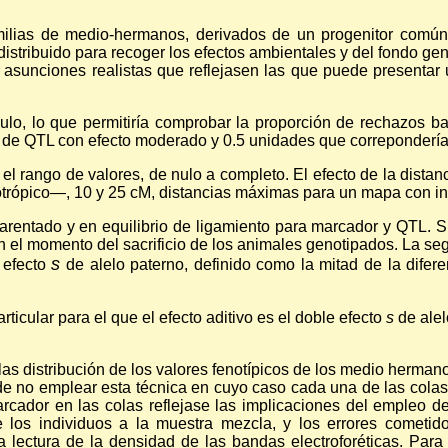
milias de medio-hermanos, derivados de un progenitor común
istribuido para recoger los efectos ambientales y del fondo gené
on asunciones realistas que reflejasen las que puede present
ulo, lo que permitiría comprobar la proporción de rechazos ba
 de QTL con efecto moderado y 0.5 unidades que correpondería
 el rango de valores, de nulo a completo. El efecto de la dista
trópico—, 10 y 25 cM, distancias máximas para un mapa con inte
rentado y en equilibrio de ligamiento para marcador y QTL. 
 el momento del sacrificio de los animales genotipados. La seg
s
n efecto
de alelo paterno, definido como la mitad de la difer
ticular para el que el efecto aditivo es el doble efecto
s
de alel
las distribución de los valores fenotípicos de los medio herman
e no emplear esta técnica en cuyo caso cada una de las colas
arcador en las colas reflejase las implicaciones del empleo de
e los individuos a la muestra mezcla, y los errores cometid
 lectura de la densidad de las bandas electroforéticas. Para 