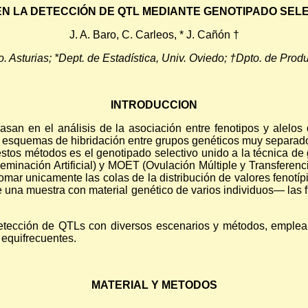
EN LA DETECCIÓN DE QTL MEDIANTE GENOTIPADO SEL
J. A. Baro, C. Carleos, * J. Cañón †
 Asturias; *Dept. de Estadística, Univ. Oviedo; †Dpto. de Pro
INTRODUCCION
an en el análisis de la asociación entre fenotipos y alelos
es esquemas de hibridación entre grupos genéticos muy separad
stos métodos es el genotipado selectivo unido a la técnica de
minación Artificial) y MOET (Ovulación Múltiple y Transferenc
mar unicamente las colas de la distribución de valores fenotí
de una muestra con material genético de varios individuos— las
 detección de QTLs con diversos escenarios y métodos, emple
equifrecuentes.
MATERIAL Y METODOS