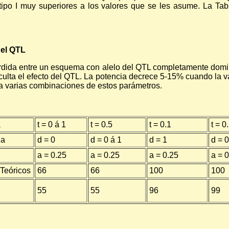
ipo I muy superiores a los valores que se les asume. La Ta
del QTL
dida entre un esquema con alelo del QTL completamente domina
lta el efecto del QTL. La potencia decrece 5-15% cuando la va
 a varias combinaciones de estos parámetros.
a
t = 0 á 1
t = 0.5
t = 0.1
t = 0
ia
d = 0
d = 0 á 1
d = 1
d = 0
a = 0.25
a = 0.25
a = 0.25
a = 0
Teóricos
66
66
100
100
55
55
96
99