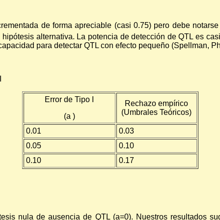
ncrementada de forma apreciable (casi 0.75) pero debe notars
 hipótesis alternativa. La potencia de detección de QTL es casi
u capacidad para detectar QTL con efecto pequeño (Spellman, P
I
Error de Tipo I
Rechazo empírico
(Umbrales Teóricos)
(a )
0.01
0.03
0.05
0.10
0.10
0.17
tesis nula de ausencia de QTL (a=0). Nuestros resultados sug