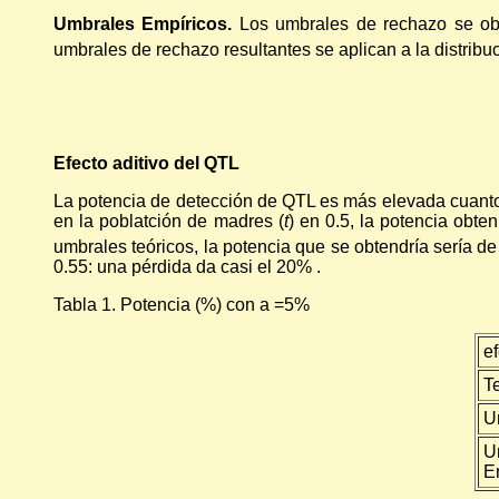
Umbrales Empíricos.
Los umbrales de rechazo se obt
umbrales de rechazo resultantes se aplican a la distrib
Efecto aditivo del QTL
La potencia de detección de QTL es más elevada cuanto m
en la poblatción de madres (
t
) en 0.5, la potencia obt
umbrales teóricos, la potencia que se obtendría sería de 
0.55: una pérdida da casi el 20% .
Tabla 1. Potencia (%) con a =5%
ef
T
U
U
E