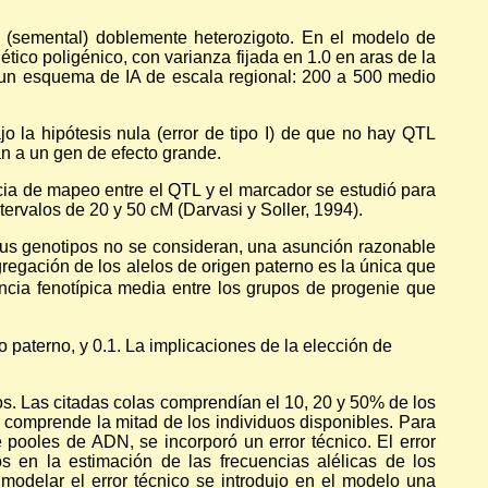
 (semental) doblemente heterozigoto. En el modelo de
tico poligénico, con varianza fijada en 1.0 en aras de la
ar un esquema de IA de escala regional: 200 a 500 medio
jo la hipótesis nula (error de tipo I) de que no hay QTL
n a un gen de efecto grande.
ncia de mapeo entre el QTL y el marcador se estudió para
rvalos de 20 y 50 cM (Darvasi y Soller, 1994).
Sus genotipos no se consideran, una asunción razonable
regación de los alelos de origen paterno es la única que
encia fenotípica media entre los grupos de progenie que
o paterno, y 0.1. La implicaciones de la elección de
os. Las citadas colas comprendían el 10, 20 y 50% de los
 comprende la mitad de los individuos disponibles. Para
 pooles de ADN, se incorporó un error técnico. El error
os en la estimación de las frecuencias alélicas de los
modelar el error técnico se introdujo en el modelo una