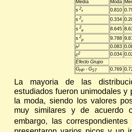
Media
Moda
Me
2
0.810
0.7
s
ª
2
0.334
0.2
s
c
2
8.645
8.6
s
e
2
9.788
9.8
s
p
2
0.083
0.0
h
2
0.034
0.0
c
Efecto Grupo
G
- G
0.769
0.7
HP
ST
La mayoria de las distribuc
estudiados fueron unimodales y 
la moda, siendo los valores po
muy similares y de acuerdo co
embargo, las correspondientes
presentaron varios picos y un 