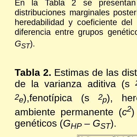
En la Tabla 2 se presentan l
distribuciones marginales poste
heredabilidad y coeficiente de
diferencia entre grupos genét
G
).
ST
Tabla 2.
Estimas de las dist
de la varianza aditiva (s
2
2
),fenotípica (s
), her
e
p
2
ambiente permanente (
c
)
genéticos (
G
– G
).
HP
ST