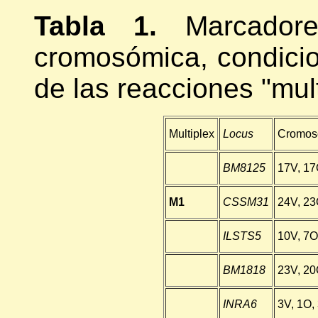
Tabla 1.
Marcadore
cromosómica, condici
de las reacciones "mult
Multiplex
Locus
Cromo
BM8125
17V, 17
M1
CSSM31
24V, 23
ILSTS5
10V, 7O
BM1818
23V, 20
INRA6
3V, 1O,