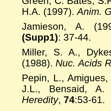
Green, C. Bates, S.R
H.A. (1997).
Anim. G
Jamieson, A. (1
(Supp1)
: 37-44.
Miller, S. A., Dyk
(1988).
Nuc. Acids R
Pepin, L., Amigues, Y
J.L., Bensaid, A.
Heredity
,
74
:53-61.