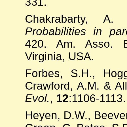
331.
Chakrabarty, A.
Probabilities in pa
420. Am. Asso. Bl
Virginia, USA.
Forbes, S.H., Hogg
Crawford, A.M. & Al
Evol.
,
12
:1106-1113.
Heyen, D.W., Beever, 