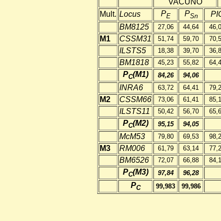
VACUNO
P
P
Mult.
Locus
PI
E
Sn
BM8125
27,06
44,64
46,
M1
CSSM31
51,74
59,70
70,
ILSTS5
18,38
39,70
36,
BM1818
45,23
55,82
64,
P
(M1)
84,26
94,06
C
INRA6
63,72
64,41
79,
M2
CSSM66
73,06
61,41
85,
ILSTS11
50,42
56,70
65,
P
(M2)
95,15
94,05
C
McM53
79,80
69,53
98,
M3
RM006
61,79
63,14
77,
BM6526
72,07
66,88
84,
P
(M3
)
97,84
96,28
C
P
99,983
99,986
C