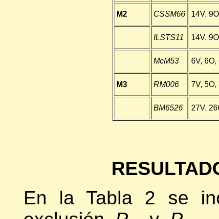
M2
CSSM66
14V, 9O
ILSTS11
14V, 9O
McM53
6V, 6O,
M3
RM006
7V, 5O,
BM6526
27V, 26
RESULTADO
En la Tabla 2 se in