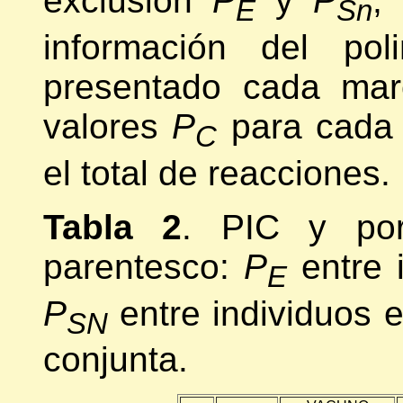
exclusión
P
y
P
,
E
Sn
información del pol
presentado cada mar
valores
P
para cada r
C
el total de reacciones.
Tabla 2
. PIC y por
parentesco:
P
entre i
E
P
entre individuos
SN
conjunta.