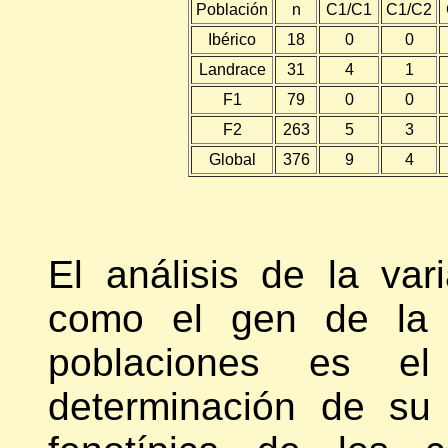
Población
n
C1/C1
C1/C2
Ibérico
18
0
0
Landrace
31
4
1
F1
79
0
0
F2
263
5
3
Global
376
9
4
El análisis de la va
como el gen de la 
poblaciones es e
determinación de su 