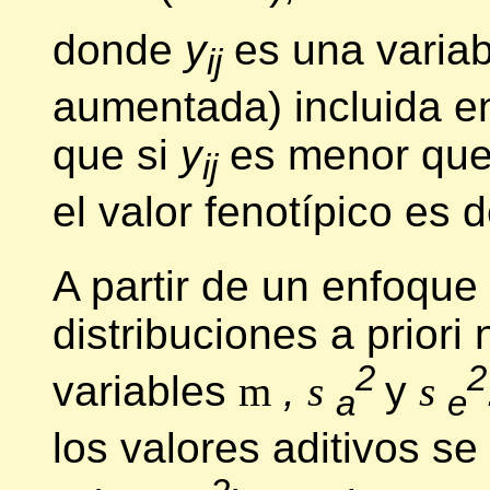
donde
y
es una variabl
ij
aumentada) incluida en
que si
y
es menor que
ij
el valor fenotípico es 
A partir de un enfoqu
distribuciones a priori
2
2
variables
m
,
s
y
s
a
e
los valores aditivos s