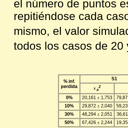
el número de puntos e
repitiéndose cada cas
mismo, el valor simul
todos los casos de 20 
S1
% inf.
perdida
2
s
a
0%
20,161
±
1,753
79,8
10%
29,872
±
2,040
59,2
30%
48,294
±
2,051
36,6
50%
67,426
±
2,244
19,3