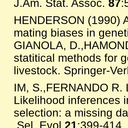
J.Am. Stat. Assoc.
87
:
HENDERSON (1990) Acc
mating biases in genet
GIANOLA, D.,HAMOND, 
statitical methods for
livestock. Springer-Ver
IM, S.,FERNANDO R. L
Likelihood inferences 
selection: a missing d
.Sel. Evol.
21
:399-414.