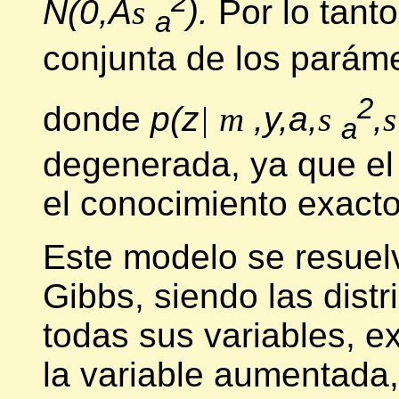
2
N(0,A
s
).
Por lo tanto
a
conjunta de los paráme
2
donde
p(z
|
m
,y,a,
s
,
s
a
degenerada, ya que el
el conocimiento exact
Este modelo se resuel
Gibbs, siendo las dist
todas sus variables, e
la variable aumentada,