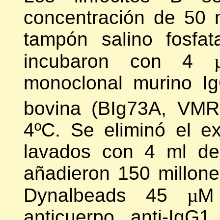
concentración de 50 m
tampón salino fosfa
incubaron con 4
monoclonal murino I
bovina (BIg73A, VMR
4ºC. Se eliminó el e
lavados con 4 ml de
añadieron 150 millone
Dynalbeads 45
µ
M 
anticuerpo anti-IgG