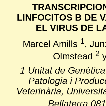
TRANSCRIPCION
LINFOCITOS B DE 
EL VIRUS DE L
1
Marcel Amills
, Ju
2
Olmstead
y
1 Unitat de Genètica
Patologia i Produc
Veterinària, Universi
Bellaterra 08