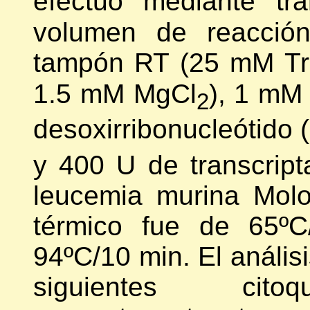
efectuó mediante tr
volumen de reacci
tampón RT (25 mM Tri
1.5 mM MgCl
), 1 mM 
2
desoxirribonucleótido 
y 400 U de transcript
leucemia murina Molo
térmico fue de 65ºC
94ºC/10 min. El análisi
siguientes cit