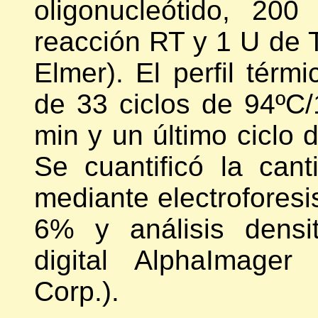
oligonucleótido, 20
reacción RT y 1 U de 
Elmer). El perfil térm
de 33 ciclos de 94ºC/
min y un último ciclo 
Se cuantificó la ca
mediante electroforesis
6% y análisis densi
digital AlphaImager
Corp.).