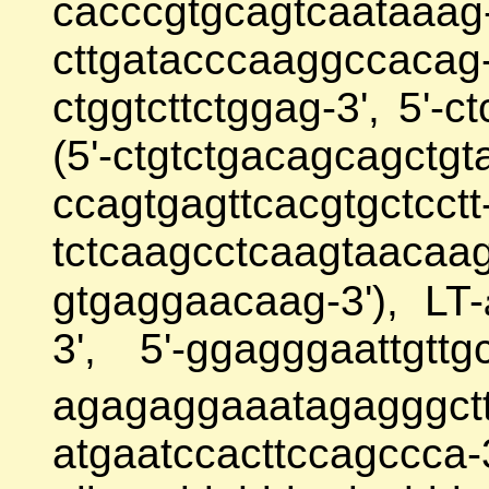
cacccgtgcagt
cttgatacccaaggccac
ctggtcttctggag-3', 5'-c
(5'-ctgtctgacag
ccagtgagttcacgt
tctcaagcctcaagtaa
gtgaggaacaag-3'), LT-
3', 5'-ggagggaattgtt
agagaggaaata
atgaatccacttccagc