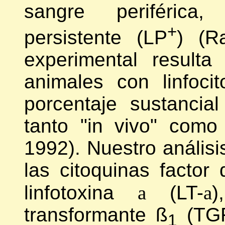
sangre periférica, 
+
persistente (LP
) (R
experimental result
animales con linfocit
porcentaje sustancial
tanto "in vivo" como 
1992). Nuestro análisis
las citoquinas factor
linfotoxina
a
(LT-
a
)
transformante ß
(TG
1