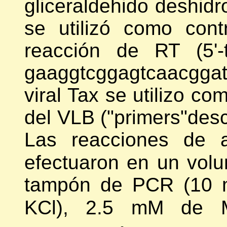
gliceraldehido deshid
se utilizó como cont
reacción de RT (5'-tc
gaaggtcggagtcaacggat-
viral Tax se utilizo co
del VLB ("primers"descr
Las reacciones de a
efectuaron en un vo
tampón de PCR (10 m
KCl), 2.5 mM de 