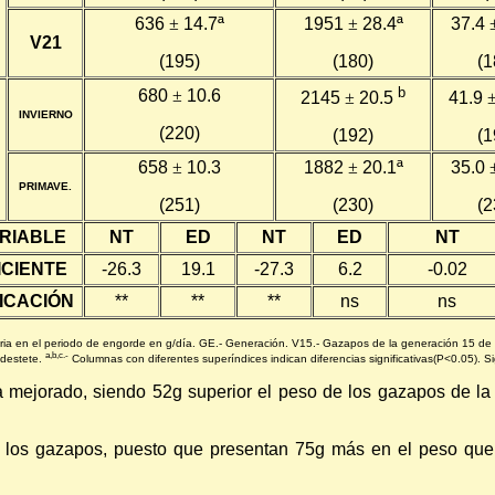
636
±
14.7ª
1951
±
28.4ª
37.4
V21
(195)
(180)
(1
b
680
±
10.6
2145
±
20.5
41.9
INVIERNO
(220)
(192)
(1
658
±
10.3
1882
±
20.1ª
35.0
PRIMAVE.
(251)
(230)
(2
RIABLE
NT
ED
NT
ED
NT
ICIENTE
-26.3
19.1
-27.3
6.2
-0.02
FICACIÓN
**
**
**
ns
ns
ria en el periodo de engorde en g/día. GE.- Generación. V15.- Gazapos de la generación 15 de
a,b,c.-
 destete.
Columnas con diferentes superíndices indican diferencias significativas(P<0.05). Sign
 mejorado, siendo 52g superior el peso de los gazapos de l
e de los gazapos, puesto que presentan 75g más en el peso q