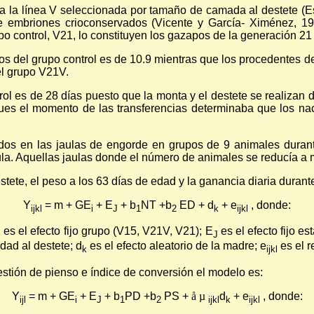
a la línea V seleccionada por tamaño de camada al destete (Est
e embriones crioconservados (Vicente y García- Ximénez, 19
o control, V21, lo constituyen los gazapos de la generación 21
 del grupo control es de 10.9 mientras que los procedentes d
el grupo V21V.
ol es de 28 días puesto que la monta y el destete se realizan 
ues el momento de las transferencias determinaba que los na
ados en las jaulas de engorde en grupos de 9 animales duran
ula. Aquellas jaulas donde el número de animales se reducía a 
stete, el peso a los 63 días de edad y la ganancia diaria durant
Y
= m + GE
+ E
+ b
NT +b
ED + d
+ e
, donde:
ijkl
i
J
1
2
k
ijkl
es el efecto fijo grupo (V15, V21V, V21); E
es el efecto fijo e
i
J
dad al destete; d
es el efecto aleatorio de la madre; e
es el r
k
ijkl
gestión de pienso e índice de conversión el modelo es:
Y
= m + GE
+ E
+ b
PD +b
PS +
å
µ
d
+ e
, donde:
ijl
i
J
1
2
ijkl
k
ijkl