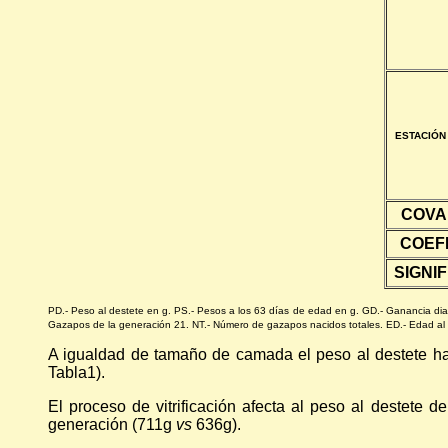
ESTACIÓN
COVA
COEF
SIGNI
PD.- Peso al destete en g. PS.- Pesos a los 63 días de edad en g. GD.- Ganancia dia
Gazapos de la generación 21. NT.- Número de gazapos nacidos totales. ED.- Edad al
A igualdad de tamaño de camada el peso al destete ha
Tabla1).
El proceso de vitrificación afecta al peso al destet
generación (711g
vs
636g).