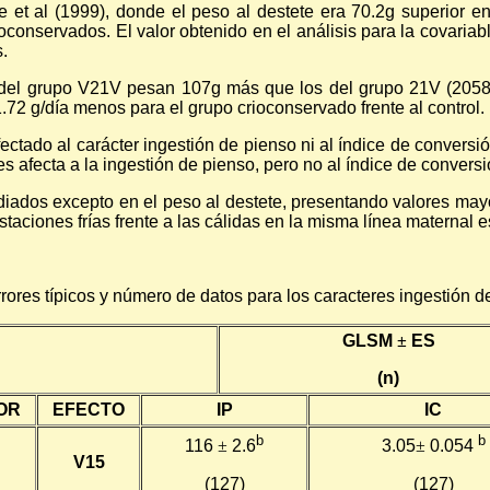
re et al (1999), donde el peso al destete era 70.2g superior e
oconservados. El valor obtenido en el análisis para la covariabl
.
s del grupo V21V pesan 107g más que los del grupo 21V (20
1.72 g/día menos para el grupo crioconservado frente al control.
ctado al carácter ingestión de pienso ni al índice de conversi
 afecta a la ingestión de pienso, pero no al índice de conversi
udiados excepto en el peso al destete, presentando valores ma
estaciones frías frente a las cálidas en la misma línea maternal 
res típicos y número de datos para los caracteres ingestión de p
GLSM
±
ES
(n)
OR
EFECTO
IP
IC
b
b
116
±
2.6
3.05
±
0.054
V15
(127)
(127)