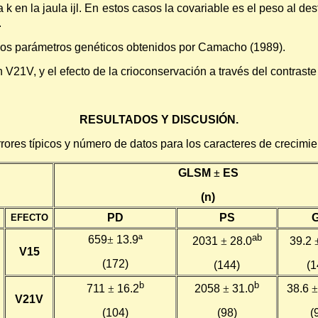
 en la jaula ijl. En estos casos la covariable es el peso al des
.
n los parámetros genéticos obtenidos por Camacho (1989).
V21V, y el efecto de la crioconservación a través del contrast
RESULTADOS Y DISCUSIÓN.
ores típicos y número de datos para los caracteres de crecimie
GLSM
±
ES
(n)
PD
PS
EFECTO
ab
659
±
13.9ª
2031
±
28.0
39.2
V15
(172)
(144)
(1
b
b
711
±
16.2
2058
±
31.0
38.6
±
V21V
(104)
(98)
(