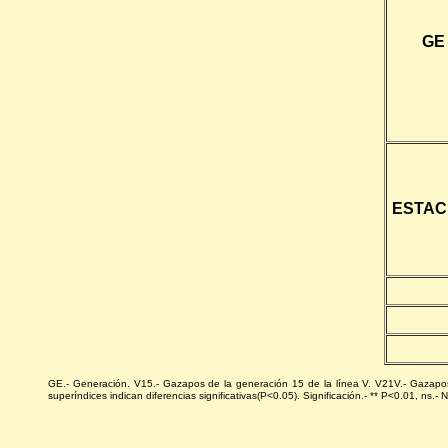
GE
ESTAC
GE.- Generación. V15.- Gazapos de la generación 15 de la línea V. V21V.- Gazapos
superíndices indican diferencias significativas(P<0.05). Significación.- ** P<0.01, ns.- No