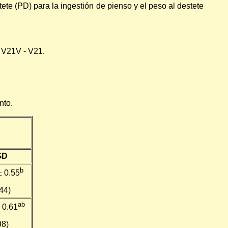
tete (PD) para la ingestión de pienso y el peso al destete
e V21V - V21.
nto.
GD
b
±
0.55
44)
ab
0.61
98)