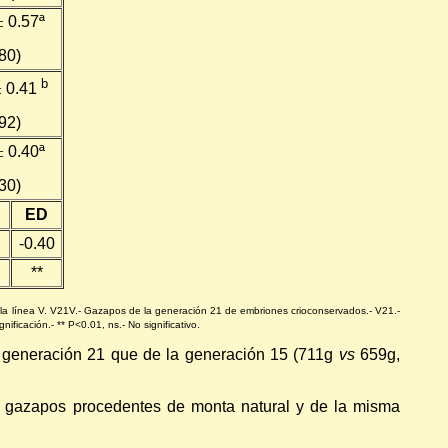
±
0.57ª
80)
b
±
0.41
92)
±
0.40ª
30)
ED
-0.40
**
 la línea V. V21V.- Gazapos de la generación 21 de embriones crioconservados.- V21.-
ificación.- ** P<0.01, ns.- No significativo.
a generación 21 que de la generación 15 (711g
vs
659g,
ue gazapos procedentes de monta natural y de la misma