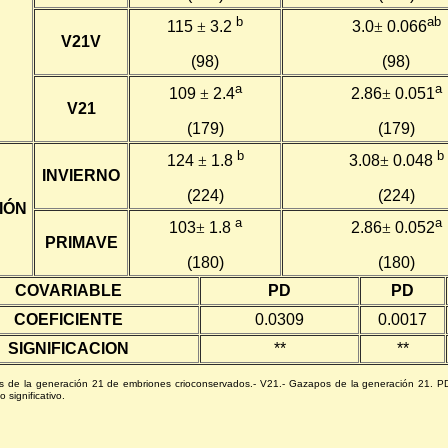
b
ab
115
±
3.2
3.0
±
0.066
V21V
(98)
(98)
a
a
109
±
2.4
2.86
±
0.051
V21
(179)
(179)
b
b
124
±
1.8
3.08
±
0.048
INVIERNO
(224)
(224)
IÓN
a
a
103
±
1.8
2.86
±
0.052
PRIMAVE
(180)
(180)
COVARIABLE
PD
PD
COEFICIENTE
0.0309
0.0017
SIGNIFICACION
**
**
 de la generación 21 de embriones crioconservados.- V21.- Gazapos de la generación 21. PD.-
 significativo.