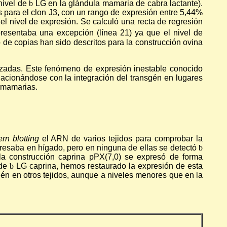
nivel de
b
LG en la glándula mamaria de cabra lactante).
s para el clon J3, con un rango de expresión entre 5,44%
 el nivel de expresión. Se calculó una recta de regresión
resentaba una excepción (línea 21) ya que el nivel de
 de copias han sido descritos para la construcción ovina
lizadas. Este fenómeno de expresión inestable conocido
lacionándose con la integración del transgén en lugares
s mamarias.
rn blotting
el ARN de varios tejidos para comprobar la
resaba en hígado, pero en ninguna de ellas se detectó
b
la construcción caprina pPX(7,0) se expresó de forma
 de
b
LG caprina, hemos restaurado la expresión de esta
n en otros tejidos, aunque a niveles menores que en la