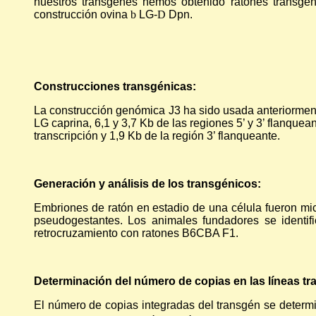
nuestros transgenes hemos obtenido ratones transgé
construcción ovina
b
LG-
D
Dpn.
Construcciones transgénicas:
La construcción genómica J3 ha sido usada anteriormente
LG caprina, 6,1 y 3,7 Kb de las regiones 5’ y 3’ flanque
transcripción y 1,9 Kb de la región 3’ flanqueante.
Generación y análisis de los transgénicos:
Embriones de ratón en estadio de una célula fueron mic
pseudogestantes. Los animales fundadores se identif
retrocruzamiento con ratones B6CBA F1.
Determinación del número de copias en las líneas tr
El número de copias integradas del transgén se determ