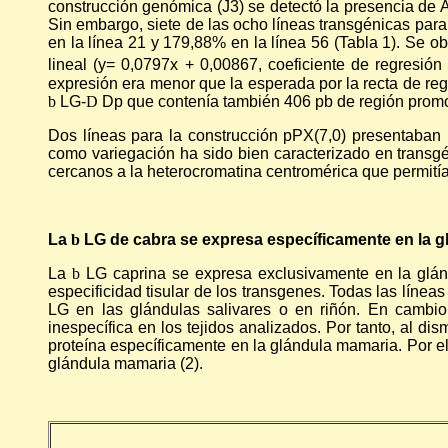
construcción genómica (J3) se detectó la presencia de
Sin embargo, siete de las ocho líneas transgénicas pa
en la línea 21 y 179,88% en la línea 56 (Tabla 1). Se ob
lineal (y= 0,0797x + 0,00867, coeficiente de regresión 
expresión era menor que la esperada por la recta de reg
b
LG-
D
Dp que contenía también 406 pb de región promo
Dos líneas para la construcción pPX(7,0) presentaban 
como variegación ha sido bien caracterizado en trans
cercanos a la heterocromatina centromérica que permitía
La
b
LG de cabra se expresa específicamente en la g
La
b
LG caprina se expresa exclusivamente en la glán
especificidad tisular de los transgenes. Todas las líne
LG en las glándulas salivares o en riñón. En cambio
inespecífica en los tejidos analizados. Por tanto, al di
proteína específicamente en la glándula mamaria. Por el
glándula mamaria (2).