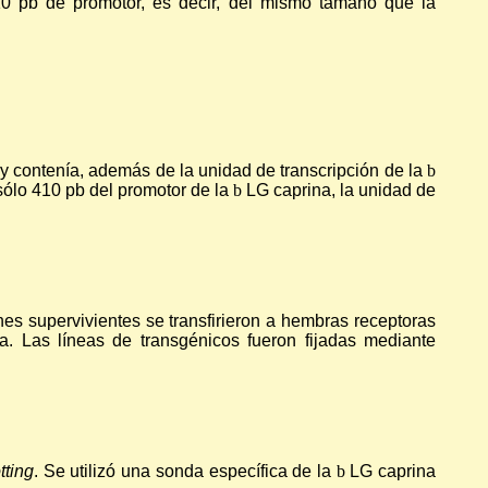
0 pb de promotor, es decir, del mismo tamaño que la
 y contenía, además de la unidad de transcripción de la
b
 sólo 410 pb del promotor de la
b
LG caprina, la unidad de
es supervivientes se transfirieron a hembras receptoras
. Las líneas de transgénicos fueron fijadas mediante
tting
. Se utilizó una sonda específica de la
b
LG caprina