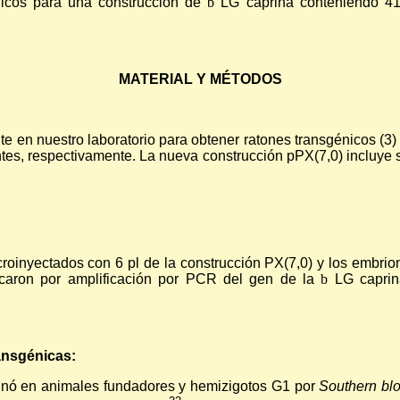
nicos para una construcción de
b
LG caprina conteniendo 41
MATERIAL Y MÉTODOS
 en nuestro laboratorio para obtener ratones transgénicos (3)
antes, respectivamente. La nueva construcción pPX(7,0) incluye
roinyectados con 6 pl de la construcción PX(7,0) y los embrion
icaron por amplificación por PCR del gen de la
b
LG caprina
ansgénicas:
inó en animales fundadores y hemizigotos G1 por
Southern blo