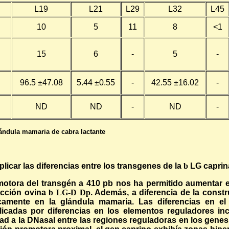
L19
L21
L29
L32
L45
10
5
11
8
<1
15
6
-
5
-
96.5
±47.08
5.44
±0.55
-
42.55
±16.02
-
ND
ND
-
ND
-
ndula mamaria de cabra lactante
icar las diferencias entre los transgenes de la
b
LG caprina
motora del transgén a 410 pb nos ha permitido aumentar e
ucción ovina
b
LG-
D
Dp
. Además, a diferencia de la const
camente en la glándula mamaria. Las diferencias en e
icadas por diferencias en los elementos reguladores in
dad a la DNasaI entre las regiones reguladoras en los genes