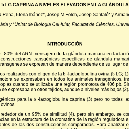
A
b
LG CAPRINA A NIVELES ELEVADOS EN LA GLÁNDUL
Pena, Elena Ibáñez*, Josep M Folch, Josep Santaló* y Arma
inària y *Unitat de Biologia Cel·lular, Facultat de Ciències, Uni
INTRODUCCIÓN
el 80% del ARN mensajero de la glándula mamaria en lactación
r construcciones transgénicas específicas de glándula mamar
s transgenes se expresan de manera dependiente de su lugar de 
os realizados con el gen de la
b
-lactoglobulina ovina (
b
LG; 1)
otora se expresaban en todos los animales transgénicos, ind
opias cuando se utilizaba una región promotora de 406 pb. Si
se expresaba en otros tejidos, aunque a niveles más bajos (2)
sgénicos para la
b
-lactoglobulina caprina (3) pero no todas la
 ovinos.
 alrededor de un 95% de similitud (4), pero sin embargo, se
cias en la estructura de la cromatina de la región reguladora 
ueantes de las dos construcciones comparadas. Para analizar e