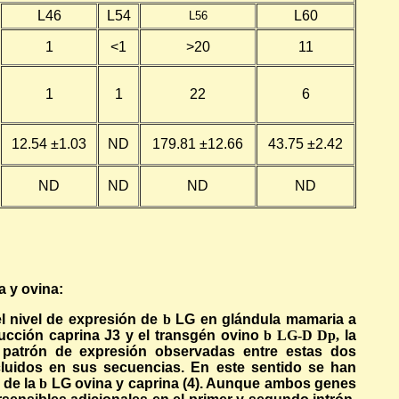
L46
L54
L60
L56
1
<1
>20
11
1
1
22
6
12.54
±1.03
ND
179.81
±12.66
43.75
±2.42
ND
ND
ND
ND
 y ovina:
l nivel de expresión de
b
LG en glándula mamaria a
rucción caprina J3 y el transgén ovino
b
LG-
D
Dp,
la
l patrón de expresión observadas entre estas dos
cluidos en sus secuencias. En este sentido se han
 de la
b
LG ovina y caprina (4). Aunque ambos genes