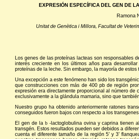
EXPRESIÓN ESPECÍFICA DEL GEN DE L
Ramona N 
Unitat de Genètica i Millora, Facultat de Veter
Los genes de las proteínas lacteas son responsables d
interés creciente en los últimos años para desarrolla
proteínas de la leche. Sin embargo, la mayoría de esto
Una excepción a este fenómeno han sido los transgénic
que construcciones con más de 400 pb de región prom
expresión era directamente proporcional al número de c
exclusivamente a la glándula mamaria, sino que también 
Nuestro grupo ha obtenido anteriormente ratones tran
conseguidos fueron bajos con respecto a los transgenes
El gen de la
b
-lactoglobulina ovina y caprina tienen
transgén. Estos resultados pueden ser debidos a diferen
cuenta el diferente tamaño de la región 5’ y 3’ flanq