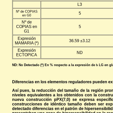
L3
Nº de COPIAS
5
en G0
Nº de
COPIAS en
5
G1
Expresión
36.59
±3.12
MAMARIA (*)
Expresión
ND
ECTOPICA
ND: No Detectado (*) En % respecto a la expresión de
b
LG en glá
Diferencias en los elementos reguladores pueden expl
Así pues, la reducción del tamaño de la región pro
niveles equivalentes a los obtenidos con la constr
nueva construcción pPX(7,0) se expresa específi
construcciones de idéntico tamaño deben ser expl
detectado diferencias en el patrón de hipersensibili