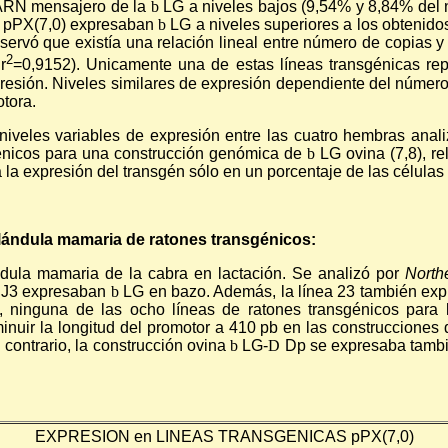
 ARN mensajero de la
b
LG a niveles bajos (9,54% y 8,84% del 
ra pPX(7,0) expresaban
b
LG a niveles superiores a los obtenido
servó que existía una relación lineal entre número de copias y
2
r
=0,9152). Unicamente una de estas líneas transgénicas rep
resión. Niveles similares de expresión dependiente del número
tora.
niveles variables de expresión entre las cuatro hembras ana
génicos para una construcción genómica de
b
LG ovina (7,8), re
 la expresión del transgén sólo en un porcentaje de las célula
lándula mamaria de ratones transgénicos:
dula mamaria de la cabra en lactación. Se analizó por
Northe
as J3 expresaban
b
LG en bazo. Además, la línea 23 también exp
, ninguna de las ocho líneas de ratones transgénicos para 
sminuir la longitud del promotor a 410 pb en las construcciones
 contrario, la construcción ovina
b
LG-
D
Dp se expresaba tambié
EXPRESION en LINEAS TRANSGENICAS pPX(7,0)