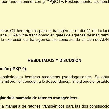
32
a por random primer con [
a
P]dCTP. Posteriormente, las mem
mbras G1 hemizigotas para el transgén en el día 11 de lactac
aria. El ARN fue fraccionado en geles de agarosa desnaturaliz
ar la expresión del transgén se usó como sonda un clon de AD
RESULTADOS Y DISCUSIÓN
cción pPX(7,0):
ransferidos a hembras receptoras pseudogestantes. Se obtu
nsmitieron el transgén a la descendencia, impidiendo el estable
 glándula mamaria de ratones transgénicos:
a mamaria de ratones transgénicos para las dos construccion