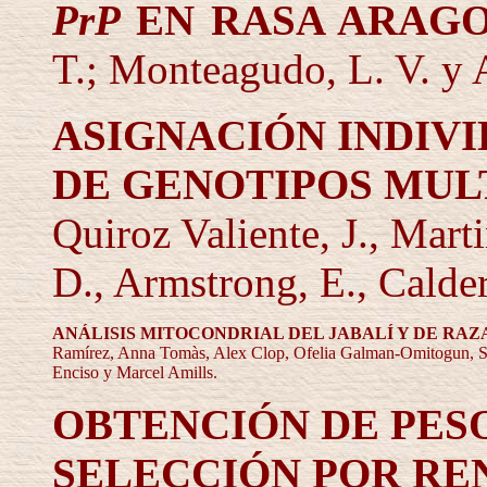
PrP
EN RASA ARAG
T.; Monteagudo, L. V. y 
ASIGNACIÓN INDIV
DE GENOTIPOS MUL
Quiroz Valiente, J., Mart
D., Armstrong, E., Calder
ANÁLISIS MITOCONDRIAL DEL JABALÍ Y DE RAZ
Ramírez, Anna Tomàs, Alex Clop, Ofelia Galman-Omitogun, S
Enciso
y
Marcel Amills
.
OBTENCIÓN DE PES
SELECCIÓN POR RE