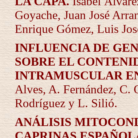
LA
CAPA.
Isabel Álvare
Goyache, Juan José Arran
Enrique Gómez, Luis Jo
INFLUENCIA DE GE
SOBRE EL CONTENI
INTRAMUSCULAR EN
Alves, A. Fernández, C. O
Rodríguez y L. Silió.
ANÁLISIS MITOCON
CAPRINAS ESPAÑOL