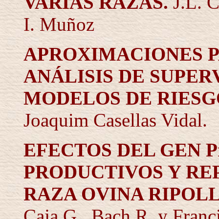
VARIAS RAZAS.
J.L. 
I. Muñoz
APROXIMACIONES 
ANÁLISIS DE SUPE
MODELOS DE RIESG
Joaquim Casellas Vidal.
EFECTOS DEL GEN 
PRODUCTIVOS Y RE
RAZA OVINA RIPOL
Caja G., Bach R.
y Franc