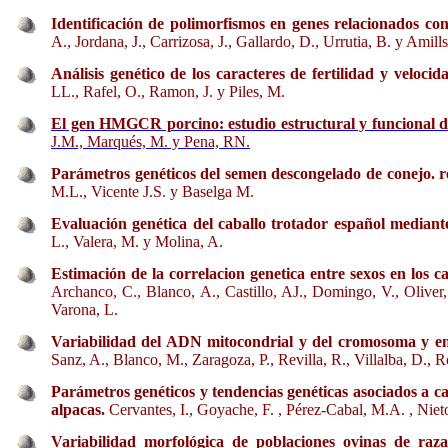
Identificación de polimorfismos en genes relacionados co
A., Jordana, J., Carrizosa, J., Gallardo, D., Urrutia, B. y Amill
Análisis genético de los caracteres de fertilidad y veloc
LL., Rafel, O., Ramon, J. y Piles, M.
El gen HMGCR porcino: estudio estructural y funcional 
J.M., Marqués, M. y Pena, RN.
Parámetros genéticos del semen descongelado de conejo. r
M.L., Vicente J.S. y Baselga M.
Evaluación genética del caballo trotador español median
L., Valera, M. y Molina, A.
Estimación de la correlacion genetica entre sexos en los c
Archanco, C., Blanco, A., Castillo, AJ., Domingo, V., Oliver,
Varona, L.
Variabilidad del ADN mitocondrial y del cromosoma y e
Sanz, A., Blanco, M., Zaragoza, P., Revilla, R., Villalba, D., R
Parámetros genéticos y tendencias genéticas asociados a ca
alpacas.
Cervantes, I., Goyache, F. , Pérez-Cabal, M.A. , Nieto
Variabilidad morfológica de poblaciones ovinas de raza