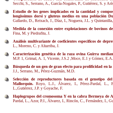
Secchi, S., Serrano, A., García-Nogales, P., Gutiérrez, S. y Arí
Estudio de los genes implicados en la cantidad y compos
longissimus dorsi y gluteus medius en una población Du
Gallardo, D., Reixach, J., Díaz, I., Noguera, J.L. y Quintanilla
Medida de la conexión entre explotaciones de bovinos de
Fina, M. y Piedrafita, J.
Análisis multivariante de coeficientes especificos de de
L., Moreno, C. y Altarriba, J.
Caracterización genética de la raza ovina Guirra median
M.P. 1, Grimal, A. 1, Vicente, J.S.2 ,Moce, E.1 y Gómez, E.A.
Búsqueda de un gen de gran efecto para prolificidad en l
J.J., Serrano, M., Pérez-Guzmán, M.D.
Selección de reproductores basada en el genotipo d
Mallorquín.
Royo, L.J., Álvarez, I., Pérez-Pardal, L., 
L.,Gutiérrez, J.P. y Goyache, F.
Haplogrupos del cromosoma Y en la cabra Bermeya de Ast
Pardal, L., Azor, P.J., Álvarez, I., Rincón, C., Fernández, I., G