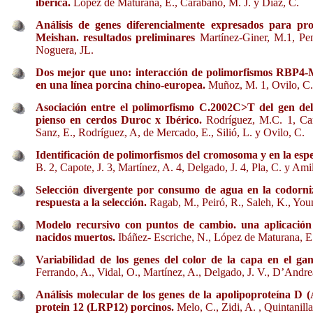
ibérica.
López de Maturana, E., Carabaño, M. J. y Díaz, C.
Análisis de genes diferencialmente expresados para pro
Meishan. resultados preliminares
Martínez-Giner, M.1, Pe
Noguera, JL.
Dos mejor que uno: interacción de polimorfismos RBP
en una línea porcina chino-europea.
Muñoz, M. 1, Ovilo, C.,
Asociación entre el polimorfismo C.2002C>T del gen del
pienso en cerdos Duroc x Ibérico.
Rodríguez, M.C. 1, Car
Sanz, E., Rodríguez, A, de Mercado, E., Silió, L. y Ovilo, C.
Identificación de polimorfismos del cromosoma y en la esp
B. 2, Capote, J. 3, Martínez, A. 4, Delgado, J. 4, Pla, C. y Ami
Selección divergente por consumo de agua en la codorniz
respuesta a la selección.
Ragab, M., Peiró, R., Saleh, K., You
Modelo recursivo con puntos de cambio. una aplicació
nacidos muertos.
Ibáñez- Escriche, N., López de Maturana, E
Variabilidad de los genes del color de la capa en el ga
Ferrando, A., Vidal, O., Martínez, A., Delgado, J. V., D’Andrea
Análisis molecular de los genes de la apolipoproteína D 
protein 12 (LRP12) porcinos.
Melo, C., Zidi, A. , Quintanill