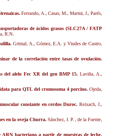
irenaicas.
Ferrando, A., Casas, M., Marmi, J., Parés,
transportadoras de ácidos grasos (SLC27A / FATP
na, R.N.
ulilla.
Grimal, A., Gómez, E.A. y Viudes de Castro,
minar de la correlación entre tasas de ovulación.
oras del alelo Fec XR del gen BMP 15.
Laviña, A.,
ndidata para QTL del cromosoma 4 porcino.
Ojeda,
ramuscular constante en cerdos Duroc.
Reixach, J.,
nes en la oveja Churra.
Sánchez, J. P. , de la Fuente,
e ARN bacteriano a partir de muestras de leche.