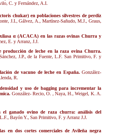
vilo, C. y Fernández, A.I.
toris chukar) en poblaciones silvestres de perdiz
nte, J.I., Gálvez, A., Martínez-Sañudo, M.J., Graus,
boxilasa α (ACACA) en las razas ovinas Churra y
z, E. y Arranz, J.J.
 producción de leche en la raza ovina Churra.
ánchez, J.P., de la Fuente, L.F. San Primitivo, F. y
blación de vacuno de leche en España.
González-
Alenda, R.
densidad y uso de bagging para incrementar la
ómica.
González- Recio, O. , Naya, H., Weigel, K. A.
 el ganado ovino de raza churra: análisis del
 L.F., Bayón Y., San Primitivo, F. y Arranz J.J.
didas en dos cortes comerciales de Avileña negra