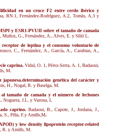
lificidad en un cruce F2 entre cerdo ibérico y
na, RN.1, Fernández-Rodríguez, A.2, Tomàs, A.3 y
4-MSPI y ESR1-PVUII sobre el tamaño de camada
 Muñoz, G., Fernández, A., Alves, E. y Silió L.
 receptor de leptina y el consumo voluntario de
rasco, C., Fernández, A., García, A., Carabias, A.,
ecie caprina.
Vidal, O. 1, Pérez-Serra, A. 1, Badaoui,
lls, M.
 japonesa.determinación genética del carácter y
nis, H., Nogal, R. y Baselga, M.
n al tamaño de camada y el número de lechones
., Noguera, J.L. y Varona, L
nado caprino.
Badaoui, B., Capote, J., Jordana, J.,
, S., Pilla, F.y Amills,M
.
(APOD) y low density lipoprotein receptor-related
a, R. y Amills, M.