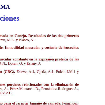
AMA
ciones
amada en Conejo. Resultados de las dos primeras
creu, M.A. y Blasco, A.
nte. Inmovilidad muscular y cociente de leucocitos
uscular constante en la expresión proteica de las
R.N., Doran, O. y Estany, J.
lin (CBG).
Esteve, A.1, Ojeda, A.1, Folch, J.M.1 y
nes porcinos relacionados con la eliminación de
ez, A., Pérez-Montarelo D., Fernández-Rodríguez A.,
 Óvilo C.
ino para el carácter tamaño de camada.
Fernández-