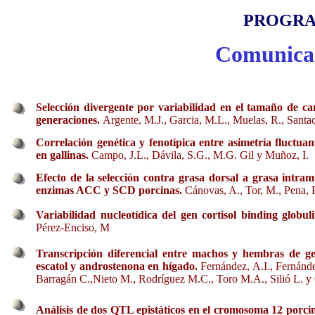
PROGR
Comunica
Selección divergente por variabilidad en el tamaño de c
generaciones.
Argente, M.J., Garcia, M.L., Muelas, R., Santa
Correlación genética y fenotípica entre asimetría fluctua
en gallinas.
Campo, J.L., Dávila, S.G., M.G. Gil y Muñoz, I.
Efecto de la selección contra grasa dorsal a grasa intram
enzimas ACC y SCD porcinas.
Cánovas, A., Tor, M., Pena, 
Variabilidad nucleotídica del gen cortisol binding globu
Pérez-Enciso, M
Transcripción diferencial entre machos y hembras de ge
escatol y androstenona en hígado.
Fernández, A.I., Fernánd
Barragán C.,Nieto M., Rodríguez M.C., Toro M.A., Silió L. y
Análisis de dos QTL epistáticos en el cromosoma 12 porc