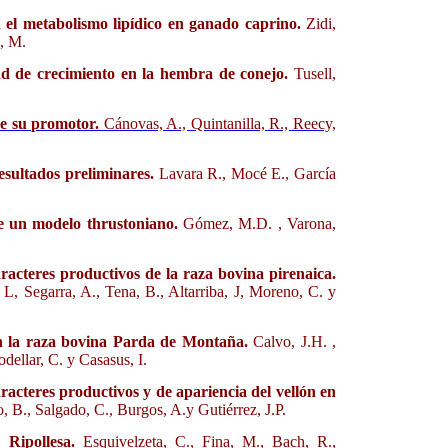
n el metabolismo lipídico en ganado caprino.
Zidi,
s, M.
idad de crecimiento en la hembra de conejo.
Tusell,
de su promotor.
Cánovas, A., Quintanilla, R., Reecy,
esultados preliminares.
Lavara R., Mocé E., García
te un modelo thrustoniano.
Gómez, M.D. , Varona,
aracteres productivos de la raza bovina pirenaica.
 L, Segarra, A., Tena, B., Altarriba, J, Moreno, C. y
n la raza bovina Parda de Montaña.
Calvo, J.H. ,
odellar, C. y Casasus, I.
racteres productivos y de apariencia del vellón en
, B., Salgado, C., Burgos, A.y Gutiérrez, J.P.
 Ripollesa.
Esquivelzeta, C., Fina, M., Bach, R.,