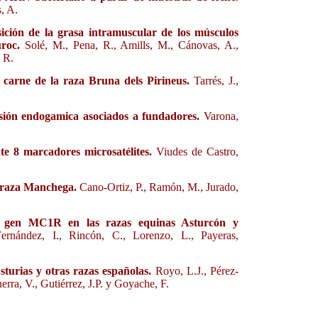
s, A.
ición de la grasa intramuscular de los músculos
roc.
Solé, M., Pena, R., Amills, M., Cánovas, A.,
, R.
 carne de la raza Bruna dels Pirineus.
Tarrés, J.,
presión endogamica asociados a fundadores.
Varona,
te 8 marcadores microsatélites.
Viudes de Castro,
a raza Manchega.
Cano-Ortiz, P., Ramón, M., Jurado,
el gen MC1R en las razas equinas Asturcón y
Fernández, I., Rincón, C., Lorenzo, L., Payeras,
urias y otras razas españolas.
Royo, L.J., Pérez-
uerra, V., Gutiérrez, J.P. y Goyache, F.