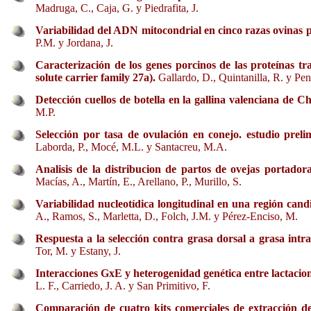
Madruga, C., Caja, G. y Piedrafita, J.
Variabilidad del ADN mitocondrial en cinco razas ovinas p
P.M. y Jordana, J.
Caracterización de los genes porcinos de las proteínas 
solute carrier family 27a).
Gallardo, D., Quintanilla, R. y Pe
Detección cuellos de botella en la gallina valenciana de Ch
M.P.
Selección por tasa de ovulación en conejo. estudio preli
Laborda, P., Mocé, M.L. y Santacreu, M.A.
Analisis de la distribucion de partos de ovejas portad
Macías, A., Martín, E., Arellano, P., Murillo, S.
Variabilidad nucleotídica longitudinal en una región ca
A., Ramos, S., Marletta, D., Folch, J.M. y Pérez-Enciso, M.
Respuesta a la selección contra grasa dorsal a grasa int
Tor, M. y Estany, J.
Interacciones GxE y heterogenidad genética entre lactacio
L. F., Carriedo, J. A. y San Primitivo, F.
Comparación de cuatro kits comerciales de extracción d