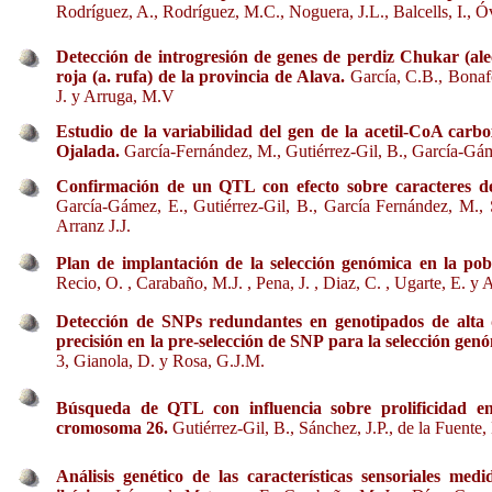
Rodríguez, A., Rodríguez, M.C., Noguera, J.L., Balcells, I., Ó
Detección de introgresión de genes de perdiz Chukar (alec
roja (a. rufa) de la provincia de Alava.
García, C.B., Bonafo
J. y Arruga, M.V
Estudio de la variabilidad del gen de la acetil-CoA car
Ojalada.
García-Fernández, M., Gutiérrez-Gil, B., García-Gáme
Confirmación de un QTL con efecto sobre caracteres de
García-Gámez, E., Gutiérrez-Gil, B., García Fernández, M., S
Arranz J.J.
Plan de implantación de la selección genómica en la po
Recio, O. , Carabaño, M.J. , Pena, J. , Diaz, C. , Ugarte, E. y 
Detección de SNPs redundantes en genotipados de alta 
precisión en la pre-selección de SNP para la selección gen
3, Gianola, D. y Rosa, G.J.M.
Búsqueda de QTL con influencia sobre prolificidad en
cromosoma 26.
Gutiérrez-Gil, B., Sánchez, J.P., de la Fuente,
Análisis genético de las características sensoriales me