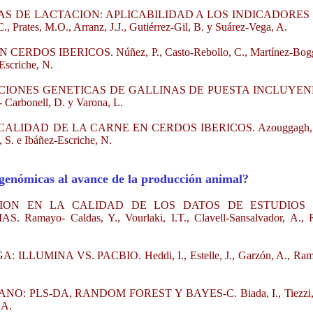
S DE LACTACION: APLICABILIDAD A LOS INDICADORES
 Prates, M.O., Arranz, J.J., Gutiérrez-Gil, B. y Suárez-Vega, A.
OS IBERICOS. Núñez, P., Casto-Rebollo, C., Martínez-Bogg
-Escriche, N.
CIONES GENETICAS DE GALLINAS DE PUESTA INCLUYE
Carbonell, D. y Varona, L.
LIDAD DE LA CARNE EN CERDOS IBERICOS. Azouggagh, 
, S. e Ibáñez-Escriche, N.
genómicas al avance de la producción animal?
ION EN LA CALIDAD DE LOS DATOS DE ESTUDIOS
 Caldas, Y., Vourlaki, I.T., Clavell-Sansalvador, A., R
MINA VS. PACBIO. Heddi, I., Estelle, J., Garzón, A., Ram
PLS-DA, RANDOM FOREST Y BAYES-C. Biada, I., Tiezzi, 
.A.