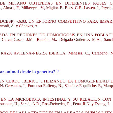
DE METANO OBTENIDAS EN DIFERENTES PAISES 
, F., Milkevych, V., Miglior, F., Baes, C.F., Lassen, J., Pryce, 
CBSP) v.6.03, UN ENTORNO COMPETITIVO PARA IMPAR
adi, A. y Cánovas, A.
ADA EN REGIONES DE HOMOCIGOSIS EN UNA POBLAC
ía-Casco, J.M., Ramón, M., Delgado-Gutiérrez, M.A., Sánch
A AVILENA-NEGRA IBERICA. Meneses, C., Carabaño, M.
ar animal desde la genética? 2
 EN CERDO IBERICO UTILIZANDO LA HOMOGENEIDAD 
es, I., Formoso-Rafferty, N., Sánchez-Esquiliche, F., Marqu
 EN LA MICROBIOTA INTESTINAL Y SU RELACION CON
 H., Seradj, A.R., Ros-Freixedes, R., Pena, R.N. y Estany, J.
RGO DE LAS LACTACIONES EN LAS RAZAS OVINAS LATX