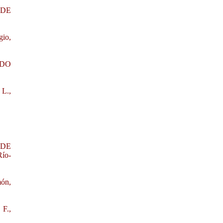
 DE
io,
NDO
L.,
 DE
ío-
ón,
F.,