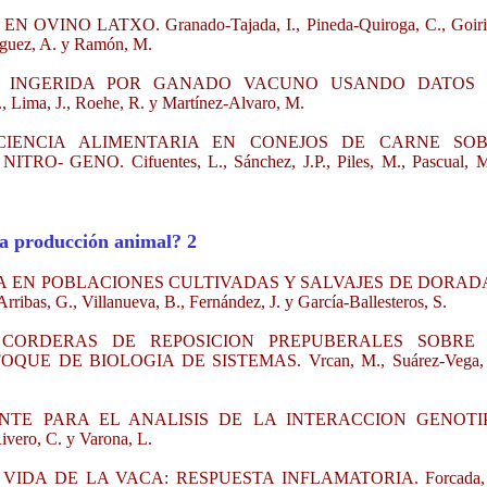
O LATXO. Granado-Tajada, I., Pineda-Quiroga, C., Goiri, 
riguez, A. y Ramón, M.
TA INGERIDA POR GANADO VACUNO USANDO DATOS
ma, J., Roehe, R. y Martínez-Alvaro, M.
CIENCIA ALIMENTARIA EN CONEJOS DE CARNE SO
GENO. Cifuentes, L., Sánchez, J.P., Piles, M., Pascual, M
la producción animal? 2
EN POBLACIONES CULTIVADAS Y SALVAJES DE DORAD
ibas, G., Villanueva, B., Fernández, J. y García-Ballesteros, S.
 CORDERAS DE REPOSICION PREPUBERALES SOBRE
E DE BIOLOGIA DE SISTEMAS. Vrcan, M., Suárez-Vega, 
TE PARA EL ANALISIS DE LA INTERACCION GENOTI
vero, C. y Varona, L.
DA DE LA VACA: RESPUESTA INFLAMATORIA. Forcada, 