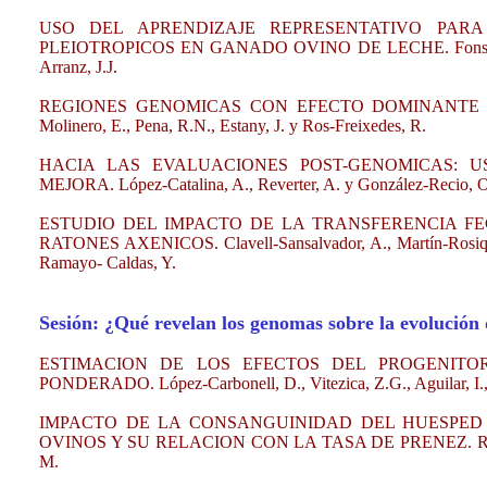
USO DEL APRENDIZAJE REPRESENTATIVO PARA
PLEIOTROPICOS EN GANADO OVINO DE LECHE. Fonseca, P.A.S
Arranz, J.J.
REGIONES GENOMICAS CON EFECTO DOMINANTE 
Molinero, E., Pena, R.N., Estany, J. y Ros-Freixedes, R.
HACIA LAS EVALUACIONES POST-GENOMICAS: 
MEJORA. López-Catalina, A., Reverter, A. y González-Recio, 
ESTUDIO DEL IMPACTO DE LA TRANSFERENCIA F
RATONES AXENICOS. Clavell-Sansalvador, A., Martín-Rosique, 
Ramayo- Caldas, Y.
Sesión: ¿Qué revelan los genomas sobre la evolución 
ESTIMACION DE LOS EFECTOS DEL PROGENIT
PONDERADO. López-Carbonell, D., Vitezica, Z.G., Aguilar, I., 
IMPACTO DE LA CONSANGUINIDAD DEL HUESPED 
OVINOS Y SU RELACION CON LA TASA DE PRENEZ. Reinoso- Pe
M.