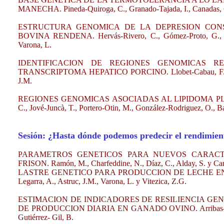
MANECHA. Pineda-Quiroga, C., Granado-Tajada, I., Canadas, G
ESTRUCTURA GENOMICA DE LA DEPRESION CON
BOVINA RENDENA. Hervás-Rivero, C., Gómez-Proto, G., Man
Varona, L.
IDENTIFICACION DE REGIONES GENOMICAS 
TRANSCRIPTOMA HEPATICO PORCINO. Llobet-Cabau, F., Liu, J.
J.M.
REGIONES GENOMICAS ASOCIADAS AL LIPIDOMA PLA
C., Jové-Juncà, T., Portero-Otin, M., González-Rodriguez, O., Bal
Sesión: ¿Hasta dónde podemos predecir el rendimient
PARAMETROS GENETICOS PARA NUEVOS CARAC
FRISON. Ramón, M., Charfeddine, N., Díaz, C., Alday, S. y Ca
LASTRE GENETICO PARA PRODUCCION DE LECHE EN GANA
Legarra, A., Astruc, J.M., Varona, L. y Vitezica, Z.G.
ESTIMACION DE INDICADORES DE RESILIENCIA GEN
DE PRODUCCION DIARIA EN GANADO OVINO. Arribas-Gonzalo, 
Gutiérrez- Gil, B.