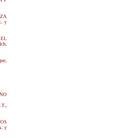
AZA
. y
 EL
lch,
ue,
UNO
T.,
TOS
. y