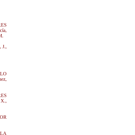
RES
ía,
M.
J.,
OLO
ez,
RES
 X.,
POR
 LA