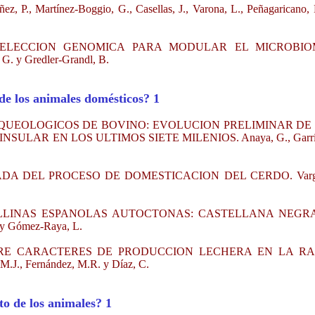
artínez-Boggio, G., Casellas, J., Varona, L., Peñagaricano, F
E SELECCION GENOMICA PARA MODULAR EL MICROBI
G. y Gredler-Grandl, B.
de los animales domésticos? 1
QUEOLOGICOS DE BOVINO: EVOLUCION PRELIMINAR DE
ULAR EN LOS ULTIMOS SIETE MILENIOS. Anaya, G., Garri
DA DEL PROCESO DE DOMESTICACION DEL CERDO. Varg
LINAS ESPANOLAS AUTOCTONAS: CASTELLANA NEGR
 Gómez-Raya, L.
RE CARACTERES DE PRODUCCION LECHERA EN LA R
., Fernández, M.R. y Díaz, C.
o de los animales? 1