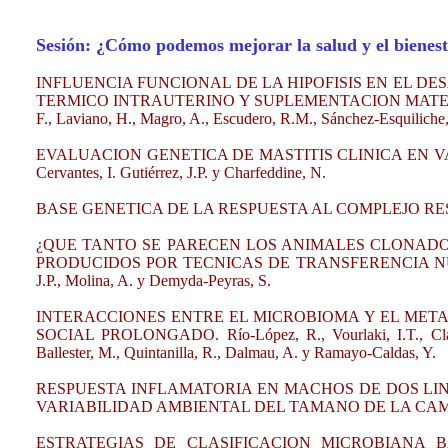
Sesión: ¿Cómo podemos mejorar la salud y el bienest
INFLUENCIA FUNCIONAL DE LA HIPOFISIS EN EL D
TERMICO INTRAUTERINO Y SUPLEMENTACION MATERNA CO
F., Laviano, H., Magro, A., Escudero, R.M., Sánchez-Esquiliche,
EVALUACION GENETICA DE MASTITIS CLINICA EN VACUNO
Cervantes, I. Gutiérrez, J.P. y Charfeddine, N.
BASE GENETICA DE LA RESPUESTA AL COMPLEJO RESPIRAT
¿QUE TANTO SE PARECEN LOS ANIMALES CLONADO
PRODUCIDOS POR TECNICAS DE TRANSFERENCIA NUCLEAR? A
J.P., Molina, A. y Demyda-Peyras, S.
INTERACCIONES ENTRE EL MICROBIOMA Y EL MET
SOCIAL PROLONGADO. Río-López, R., Vourlaki, I.T., Clavell-
Ballester, M., Quintanilla, R., Dalmau, A. y Ramayo-Caldas, Y.
RESPUESTA INFLAMATORIA EN MACHOS DE DOS LI
VARIABILIDAD AMBIENTAL DEL TAMANO DE LA CAMADA. Ser
ESTRATEGIAS DE CLASIFICACION MICROBIANA