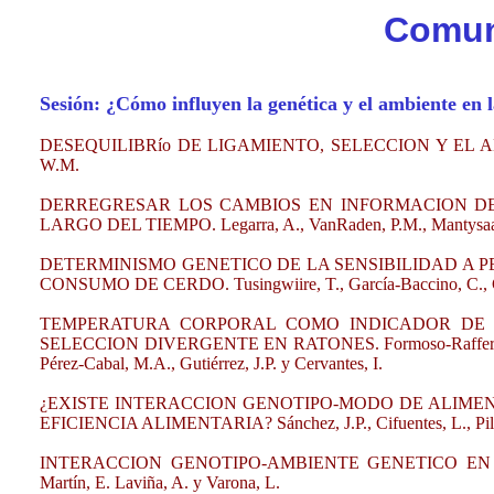
Comun
Sesión: ¿Cómo influyen la genética y el ambiente en 
DESEQUILIBRío DE LIGAMIENTO, SELECCION Y EL ALGEB
W.M.
DERREGRESAR LOS CAMBIOS EN INFORMACION DE 
LARGO DEL TIEMPO. Legarra, A., VanRaden, P.M., Mantysaari,
DETERMINISMO GENETICO DE LA SENSIBILIDAD A
CONSUMO DE CERDO. Tusingwiire, T., García-Baccino, C., Caril
TEMPERATURA CORPORAL COMO INDICADOR DE 
SELECCION DIVERGENTE EN RATONES. Formoso-Rafferty, N., 
Pérez-Cabal, M.A., Gutiérrez, J.P. y Cervantes, I.
¿EXISTE INTERACCION GENOTIPO-MODO DE ALIME
EFICIENCIA ALIMENTARIA? Sánchez, J.P., Cifuentes, L., Pile
INTERACCION GENOTIPO-AMBIENTE GENETICO EN L
Martín, E. Laviña, A. y Varona, L.