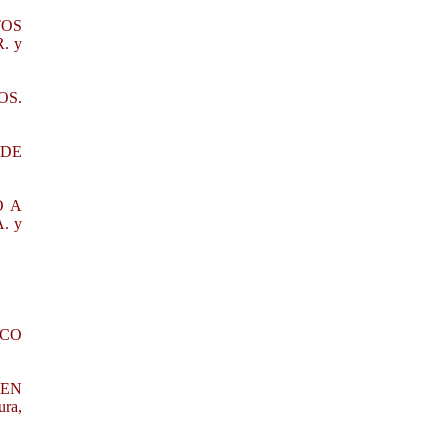
TOS
. y
OS.
 DE
O A
A. y
ICO
 EN
ra,