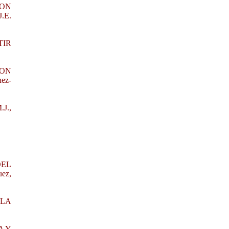
CON
J.E.
TIR
ION
ez-
J.,
DEL
ez,
 LA
A Y