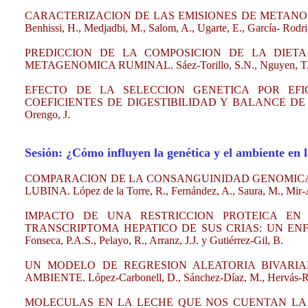
CARACTERIZACION DE LAS EMISIONES DE METANO EN OVIN
Benhissi, H., Medjadbi, M., Salom, A., Ugarte, E., García- Rod
PREDICCION DE LA COMPOSICION DE LA DIE
METAGENOMICA RUMINAL. Sáez-Torillo, S.N., Nguyen, T., Li
EFECTO DE LA SELECCION GENETICA POR EFI
COEFICIENTES DE DIGESTIBILIDAD Y BALANCE DE NITRO- 
Orengo, J.
Sesión: ¿Cómo influyen la genética y el ambiente en 
COMPARACION DE LA CONSANGUINIDAD GENOMICA 
LUBINA. López de la Torre, R., Fernández, A., Saura, M., Mir-Arr
IMPACTO DE UNA RESTRICCION PROTEICA EN
TRANSCRIPTOMA HEPATICO DE SUS CRIAS: UN ENFOQU
Fonseca, P.A.S., Pelayo, R., Arranz, J.J. y Gutiérrez-Gil, B.
UN MODELO DE REGRESION ALEATORIA BIVARIAN
AMBIENTE. López-Carbonell, D., Sánchez-Díaz, M., Hervás-Ri
MOLECULAS EN LA LECHE QUE NOS CUENTAN LA VI