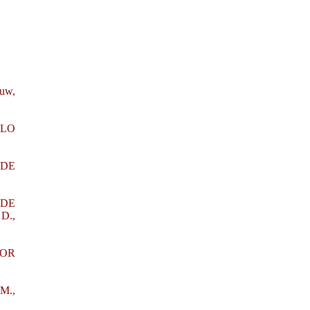
uw,
 LO
 DE
 DE
D.,
POR
M.,