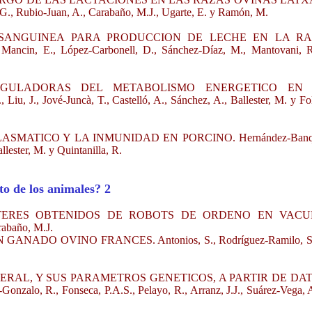
., Rubio-Juan, A., Carabaño, M.J., Ugarte, E. y Ramón, M.
SANGUINEA PARA PRODUCCION DE LECHE EN LA R
cin, E., López-Carbonell, D., Sánchez-Díaz, M., Mantovani, R
REGULADORAS DEL METABOLISMO ENERGETICO EN
, Jové-Juncà, T., Castelló, A., Sánchez, A., Ballester, M. y Fo
SMATICO Y LA INMUNIDAD EN PORCINO. Hernández-Banq
lester, M. y Quintanilla, R.
o de los animales? 2
TERES OBTENIDOS DE ROBOTS DE ORDENO EN VAC
rabaño, M.J.
DO OVINO FRANCES. Antonios, S., Rodríguez-Ramilo, S.
ERAL, Y SUS PARAMETROS GENETICOS, A PARTIR DE DA
R., Fonseca, P.A.S., Pelayo, R., Arranz, J.J., Suárez-Vega, A