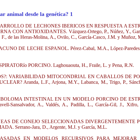
ar animal desde la genética? 1
ESARROLLO DE LECHONES IBERICOS EN RESPUESTA A EST
N ANTIOXIDANTES. Vázquez-Ortego, P., Núñez, Y., Garc
 F., de las Heras-Molina, A., Ovilo, C., García-Casco, J.M. y Muñoz, 
 DE LECHE ESPANOL. Pérez-Cabal, M.A., López-Paredes, 
ORío PORCINO. Laghouaouta, H., Fraile, L. y Pena, R.N.
S?: VARIABILIDAD MITOCONDRIAL EN CABALLOS DE P
randa, L.F., Arjona, M.Y., Labanca, M., Trigo, P., Sánch
ABOLOMA INTESTINAL EN UN MODELO PORCINO DE EST
Sansalvador, A., Valdés, A., Padilla, L., García-Gil, J., Xifro,
NEAS DE CONEJO SELECCIONADAS DIVERGENTEMENTE 
rano-Jara, D., Argente, M.J. y García, M.L.
 BASADAS EN MODELOS RECURSIVOS PARA MEJORAR