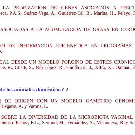
 LA PRíoRIZACION DE GENES ASOCIADOS A EFEC
., Suárez-Vega, A., Gutiérrez-Gil, B., Marína, H., Pelayo, R
ASOCIADAS A LA ACUMULACION DE GRASA EN CERD
USO DE INFORMACION EPIGENETICA EN PROGRAMAS
O.
ECAL DESDE UN MODELO PORCINO DE ESTRES CRONIC
R., Chadi, S., Río-López, R., García-Gil, J., Xifro, X., Dalmau, 
de los animales domésticos? 2
OR DE ORIGEN CON UN MODELO GAMETICO GENOM
Legarra, A. y Varona, L.
SOBRE LA DIVERSIDAD DE LA MICROBIOTA VAGINAL
láez, E.L., Serrano, M., Fernández, A., Villanueva, B. y Sau