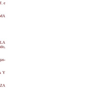
. e
OMA
 LA
do,
as-
A Y
AZA