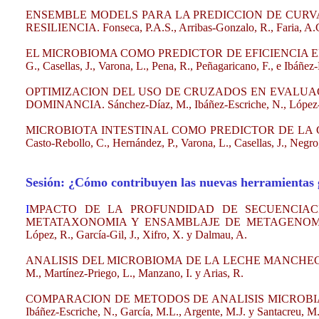
ENSEMBLE MODELS PARA LA PREDICCION DE CURVA
RESILIENCIA. Fonseca, P.A.S., Arribas-Gonzalo, R., Faria, A.C.,
EL MICROBIOMA COMO PREDICTOR DE EFICIENCIA EN CERD
G., Casellas, J., Varona, L., Pena, R., Peñagaricano, F., e Ibáñez
OPTIMIZACION DEL USO DE CRUZADOS EN EVALUA
DOMINANCIA. Sánchez-Díaz, M., Ibáñez-Escriche, N., López- 
MICROBIOTA INTESTINAL COMO PREDICTOR DE LA CA
Casto-Rebollo, C., Hernández, P., Varona, L., Casellas, J., Negro
Sesión: ¿Cómo contribuyen las nuevas herramientas 
I
MPACTO DE LA PROFUNDIDAD DE SECUENCIAC
METATAXONOMIA Y ENSAMBLAJE DE METAGENOMAS. Ramayo-
López, R., García-Gil, J., Xifro, X. y Dalmau, A.
ANALISIS DEL MICROBIOMA DE LA LECHE MANCHEGA: ILLU
M., Martínez-Priego, L., Manzano, I. y Arias, R.
COMPARACION DE METODOS DE ANALISIS MICROBIANO: 
Ibáñez-Escriche, N., García, M.L., Argente, M.J. y Santacreu, M