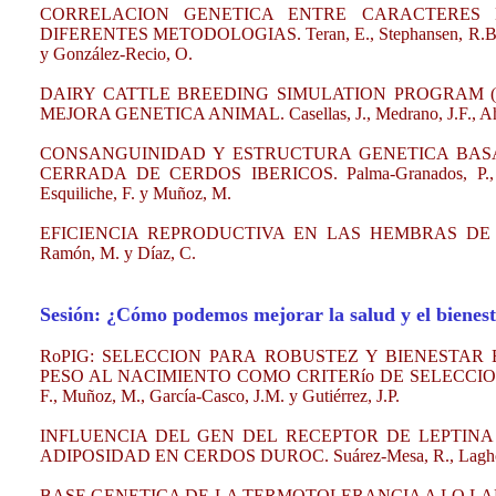
CORRELACION GENETICA ENTRE CARACTERES 
DIFERENTES METODOLOGIAS. Teran, E., Stephansen, R.B., Almasi
y González-Recio, O.
DAIRY CATTLE BREEDING SIMULATION PROGRAM (D
MEJORA GENETICA ANIMAL. Casellas, J., Medrano, J.F., Ahm
CONSANGUINIDAD Y ESTRUCTURA GENETICA BAS
CERRADA DE CERDOS IBERICOS. Palma-Granados, P., Garc
Esquiliche, F. y Muñoz, M.
EFICIENCIA REPRODUCTIVA EN LAS HEMBRAS DE RAZ
Ramón, M. y Díaz, C.
Sesión: ¿Cómo podemos mejorar la salud y el bienest
RoPIG: SELECCION PARA ROBUSTEZ Y BIENESTAR
PESO AL NACIMIENTO COMO CRITERío DE SELECCION. Cervant
F., Muñoz, M., García-Casco, J.M. y Gutiérrez, J.P.
INFLUENCIA DEL GEN DEL RECEPTOR DE LEPTINA
ADIPOSIDAD EN CERDOS DUROC. Suárez-Mesa, R., Laghouaouta,
BASE GENETICA DE LA TERMOTOLERANCIA A LO LA