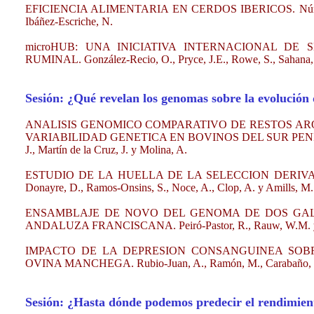
EFICIENCIA ALIMENTARIA EN CERDOS IBERICOS. Núñez, P., M
Ibáñez-Escriche, N.
microHUB: UNA INICIATIVA INTERNACIONAL D
RUMINAL. González-Recio, O., Pryce, J.E., Rowe, S., Sahana, 
Sesión: ¿Qué revelan los genomas sobre la evolución 
ANALISIS GENOMICO COMPARATIVO DE RESTOS AR
VARIABILIDAD GENETICA EN BOVINOS DEL SUR PENINS
J., Martín de la Cruz, J. y Molina, A.
ESTUDIO DE LA HUELLA DE LA SELECCION DERIVA
Donayre, D., Ramos-Onsins, S., Noce, A., Clop, A. y Amills, M.
ENSAMBLAJE DE NOVO DEL GENOMA DE DOS GAL
ANDALUZA FRANCISCANA. Peiró-Pastor, R., Rauw, W.M. y
IMPACTO DE LA DEPRESION CONSANGUINEA SOB
OVINA MANCHEGA. Rubio-Juan, A., Ramón, M., Carabaño, M.J
Sesión: ¿Hasta dónde podemos predecir el rendimient