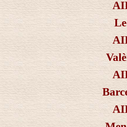
AI
Le
AI
Valè
AI
Barc
AI
Men