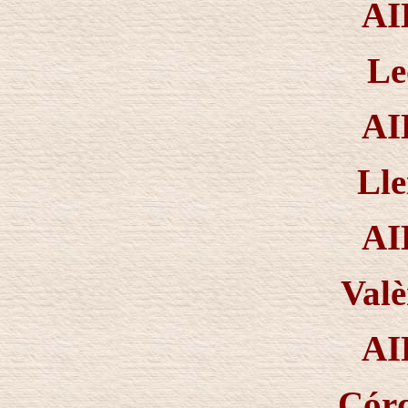
AI
Le
AI
Lle
AI
Valè
AI
Cór