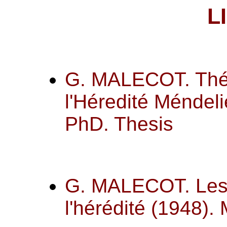
L
G. MALECOT. Thé
l'Héredité Méndel
PhD. Thesis
G. MALECOT. Les
l'hérédité
(1948).