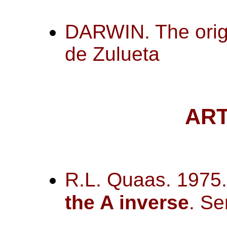
DARWIN. The origi
de Zulueta
AR
R.L. Quaas. 1975
the A inverse
. Se