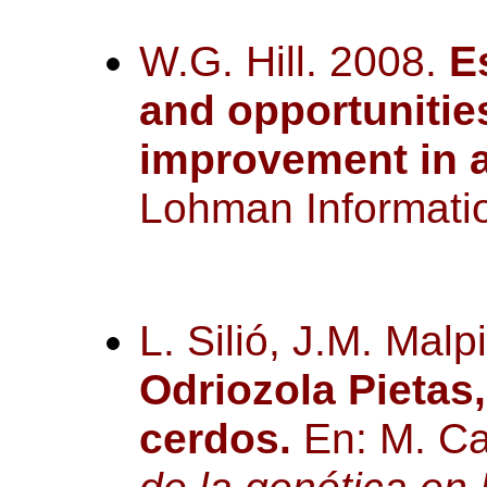
W.G. Hill. 2008.
E
and opportunitie
improvement in 
Lohman Informatio
L. Silió, J.M. Malp
Odriozola Pietas,
cerdos.
En: M. C