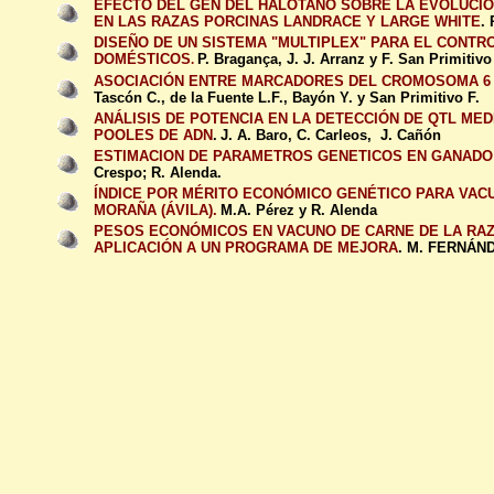
EFECTO DEL GEN DEL HALOTANO SOBRE LA EVOLUCIÓ
EN LAS RAZAS PORCINAS LANDRACE Y LARGE WHITE
.
DISEÑO DE UN SISTEMA "MULTIPLEX" PARA EL CONT
DOMÉSTICOS
.
P. Bragança, J. J. Arranz y F. San Primitivo
ASOCIACIÓN ENTRE MARCADORES DEL CROMOSOMA 6 
Tascón C., de la Fuente L.F., Bayón Y. y San Primitivo F.
ANÁLISIS DE POTENCIA EN LA DETECCIÓN DE QTL ME
POOLES DE ADN
.
J. A. Baro, C. Carleos, J. Cañón
ESTIMACION DE PARAMETROS GENETICOS EN GANADO 
Crespo; R. Alenda.
ÍNDICE POR MÉRITO ECONÓMICO GENÉTICO PARA VACU
MORAÑA (ÁVILA).
M.A. Pérez y R. Alenda
PESOS ECONÓMICOS EN VACUNO DE CARNE DE LA RAZ
APLICACIÓN A UN PROGRAMA DE MEJORA
. M. FERNÁN