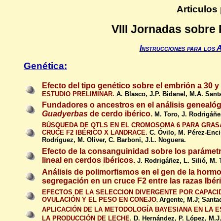
Articulos
VIII Jornadas sobre
Instrucciones para los 
Genética:
Efecto del tipo genético sobre el embrión a 30 y
ESTUDIO PRELIMINAR.
A. Blasco, J.P. Bidanel, M.A. Sant
Fundadores o ancestros en el análisis genealógi
Guadyerbas
de cerdo ibérico.
M. Toro, J. Rodrigáñe
BÚSQUEDA DE QTLS EN EL CROMOSOMA 6 PARA GRAS
CRUCE F2 IBÉRICO X LANDRACE.
C. Óvilo, M. Pérez-Enci
Rodríguez, M. Oliver, C. Barboni, J.L. Noguera.
Efecto de la consanguinidad sobre los parámetr
lineal en cerdos ibéricos.
J. Rodrigáñez, L. Silió, M.
Análisis de polimorfismos en el gen de la hormo
segregación en un cruce F2 entre las razas Ibér
EFECTOS DE LA SELECCION DIVERGENTE POR CAPACI
OVULACIÓN Y EL PESO EN CONEJO
Argente, M.J; Santac
.
APLICACIÓN DE LA METODOLOGÍA BAYESIANA EN LA 
.
LA PRODUCCIÓN DE LECHE
D. Hernández, P. López, M.J