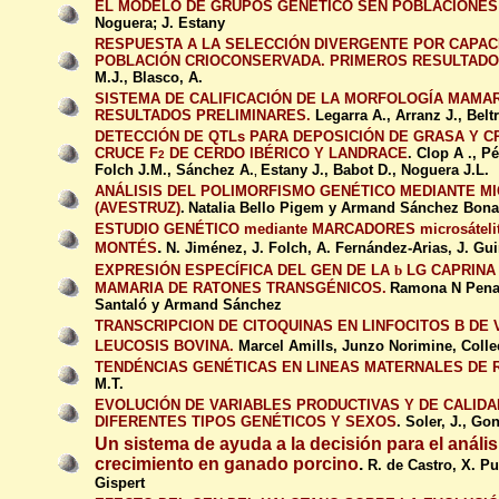
EL MODELO DE GRUPOS GENÉTICO SEN POBLACIONES
Noguera; J. Estany
RESPUESTA A LA SELECCIÓN DIVERGENTE POR CAPACI
POBLACIÓN CRIOCONSERVADA. PRIMEROS RESULTADO
M.J., Blasco, A.
SISTEMA DE CALIFICACIÓN DE LA MORFOLOGÍA MAMAR
RESULTADOS PRELIMINARES.
Legarra A., Arranz J., Belt
DETECCIÓN DE QTLs PARA DEPOSICIÓN DE GRASA Y C
CRUCE F
DE CERDO IBÉRICO Y LANDRACE
.
Clop A ., P
2
Folch J.M., Sánchez A.
Estany J., Babot D., Noguera J.L.
,
ANÁLISIS DEL POLIMORFISMO GENÉTICO MEDIANTE M
(AVESTRUZ)
.
Natalia Bello Pigem y Armand Sánchez Bona
ESTUDIO GENÉTICO mediante MARCADORES microsátel
.
MONTÉS
N. Jiménez, J. Folch, A. Fernández-Arias, J. Gui
EXPRESIÓN ESPECÍFICA DEL GEN DE LA
b
LG CAPRINA
MAMARIA DE RATONES TRANSGÉNICOS.
Ramona N Pena,
Santaló y Armand Sánchez
TRANSCRIPCION DE CITOQUINAS EN LINFOCITOS B DE 
LEUCOSIS BOVINA.
Marcel Amills, Junzo Norimine, Coll
TENDÉNCIAS GENÉTICAS EN LINEAS MATERNALES DE 
M.T.
EVOLUCIÓN DE VARIABLES PRODUCTIVAS Y DE CALIDA
DIFERENTES TIPOS GENÉTICOS Y SEXOS
.
Soler, J., Gon
Un sistema de ayuda a la decisión para el análi
crecimiento en ganado porcino
.
R. de Castro, X. Pui
Gispert