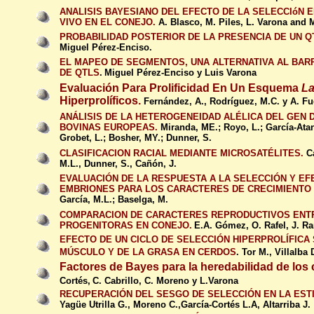
ANALISIS BAYESIANO DEL EFECTO DE LA SELECCIóN 
VIVO EN EL CONEJO.
A. Blasco, M. Piles, L. Varona and 
PROBABILIDAD POSTERIOR DE LA PRESENCIA DE UN Q
Miguel Pérez-Enciso.
EL MAPEO DE SEGMENTOS, UNA ALTERNATIVA AL BARR
DE QTLS
.
Miguel Pérez-Enciso y Luis Varona
Evaluación Para Prolificidad En Un Esquema
La
Hiperprolíficos.
Fernández, A., Rodríguez, M.C. y A. Fu
ANÁLISIS DE LA HETEROGENEIDAD ALÉLICA DEL GEN 
BOVINAS EUROPEAS.
Miranda, ME.; Royo, L.; García-Atan
Grobet, L.; Bosher, MY.; Dunner, S.
CLASIFICACION RACIAL MEDIANTE MICROSATÉLITES.
C
M.L., Dunner, S., Cañón, J.
EVALUACIÓN DE LA RESPUESTA A LA SELECCIÓN Y EF
EMBRIONES PARA LOS CARACTERES DE CRECIMIENTO 
García, M.L.; Baselga, M.
COMPARACION DE CARACTERES REPRODUCTIVOS ENTR
PROGENITORAS EN CONEJO.
E.A. Gómez, O. Rafel, J. 
EFECTO DE UN CICLO DE SELECCIÓN HIPERPROLÍFICA
MÚSCULO Y DE LA GRASA EN CERDOS
.
Tor M., Villalba 
Factores de Bayes para la heredabilidad de los 
Cortés,
C. Cabrillo, C. Moreno y L.Varona
RECUPERACIÓN DEL SESGO DE SELECCIÓN EN LA EST
Yagüe Utrilla G., Moreno C.,García-Cortés L.A, Altarriba J.